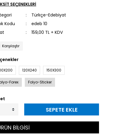
KSİT SEÇENEKLERİ
tegori
Türkçe-Edebiyat
ok Kodu
edeb 10
yat
159,00 TL + KDV
Karşılaştır
çenekler
00X200
120X240
150X300
olyo-Forex
Folyo-Sticker
et
SEPETE EKLE
RÜN BİLGİSİ