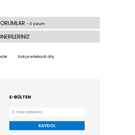
YORUMLAR
- 0 yorum
NERİLERİNİZ
ster
türkçe edebiyat afiş
E-BÜLTEN
KAYDOL