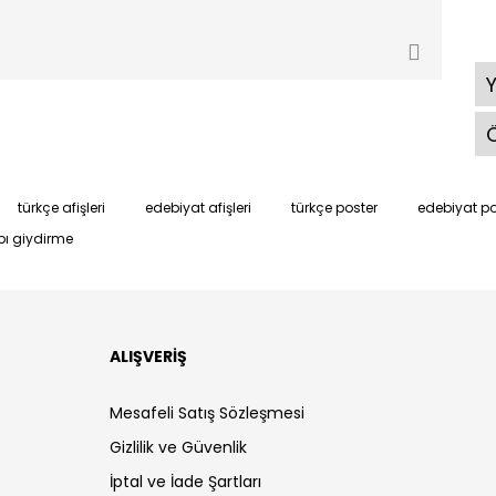
Ö
türkçe afişleri
edebiyat afişleri
türkçe poster
edebiyat po
pı giydirme
ALIŞVERİŞ
Mesafeli Satış Sözleşmesi
Gizlilik ve Güvenlik
İptal ve İade Şartları