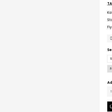
TA
Ka
St
Fi
Se
1
F
Ad
Ü