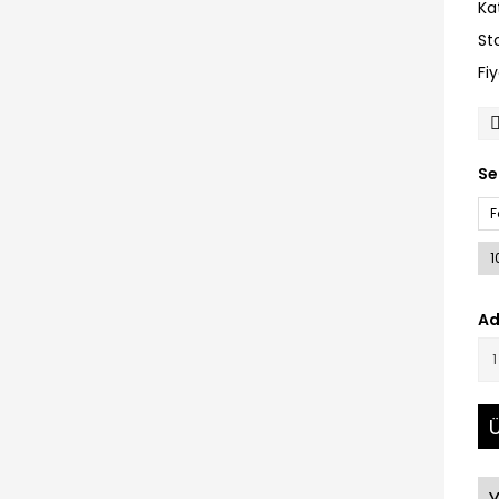
Ka
St
Fi
Se
F
1
Ad
Ü