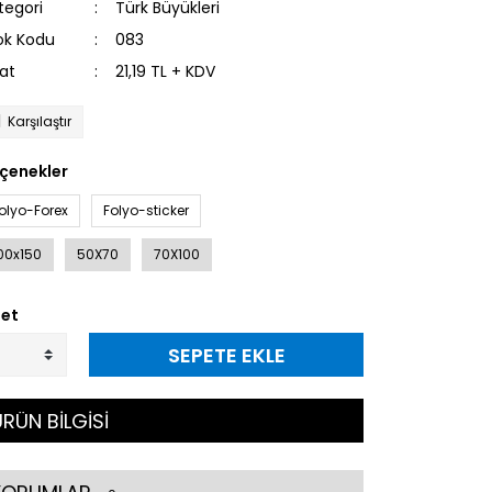
tegori
Türk Büyükleri
ok Kodu
083
yat
21,19 TL + KDV
Karşılaştır
çenekler
olyo-Forex
Folyo-sticker
00x150
50X70
70X100
et
SEPETE EKLE
RÜN BİLGİSİ