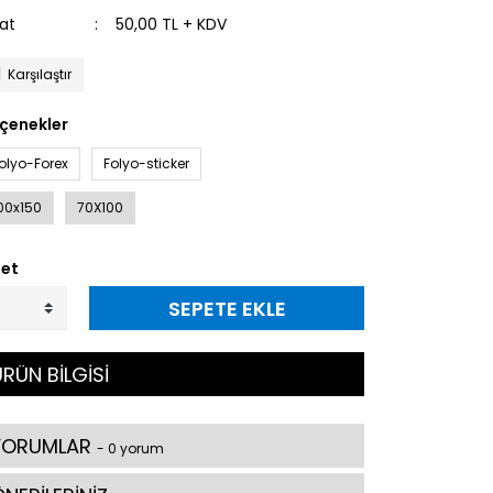
yat
50,00 TL + KDV
Karşılaştır
çenekler
olyo-Forex
Folyo-sticker
00x150
70X100
et
SEPETE EKLE
RÜN BİLGİSİ
YORUMLAR
- 0 yorum