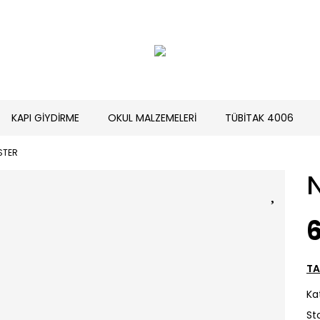
KAPI GİYDİRME
OKUL MALZEMELERİ
TÜBİTAK 4006
STER
6
TA
Ka
St