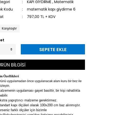
tegori
KAPI GİYDİRME
,
Matematik
ok Kodu
matematik kapı giydirme 6
yat
797,00 TL + KDV
Karşılaştır
et
SEPETE EKLE
RÜN BİLGİSİ
n Özellikleri
rünü uygulamadan önce uygulanacak alanı kuru bir bez ile
izleyin.
alzemenin uygulaması gayet basittir, bir kişi rahatlıkla
abilir.
kstra yapıştırıcı malzeme gerektirmez.
tandart kapı ölçüleri olarak 100x200 cm baz alınmıştır.
erseniz farklı ölçüler için bizimle
is@okulpostercisi.com'dan iletişime geçebilirsiniz.