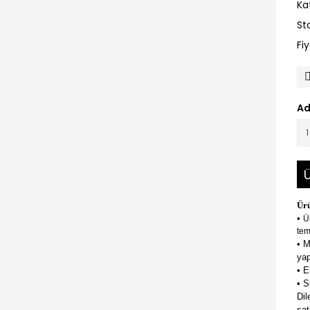
Ka
St
Fi
Ad
Ü
Ürü
•
Ü
tem
• M
yap
• E
• S
Dil
sat