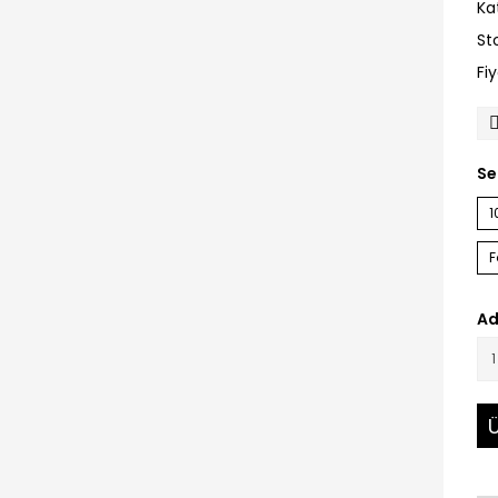
Ka
St
Fi
Se
1
F
Ad
Ü