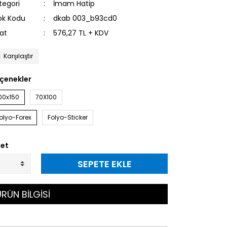
tegori
İmam Hatip
ok Kodu
dkab 003_b93cd0
yat
576,27 TL + KDV
Karşılaştır
çenekler
00x150
70X100
olyo-Forex
Folyo-Sticker
et
SEPETE EKLE
RÜN BİLGİSİ