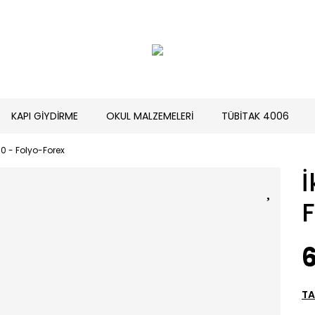
KAPI GİYDİRME
OKUL MALZEMELERİ
TÜBİTAK 4006
50 - Folyo-Forex
İ
6
TA