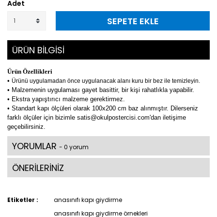
Adet
SEPETE EKLE
ÜRÜN BİLGİSİ
Ürün Özellikleri
•
Ürünü uygulamadan önce uygulanacak alanı kuru bir bez ile temizleyin.
• Malzemenin uygulaması gayet basittir, bir kişi rahatlıkla yapabilir.
• Ekstra yapıştırıcı malzeme gerektirmez.
• Standart kapı ölçüleri olarak 100x200 cm baz alınmıştır. Dilerseniz
farklı ölçüler için bizimle satis@okulpostercisi.com'dan iletişime
geçebilirsiniz.
YORUMLAR
- 0 yorum
ÖNERİLERİNİZ
Etiketler :
anasınıfı kapı giydirme
anasınıfı kapı giydirme örnekleri