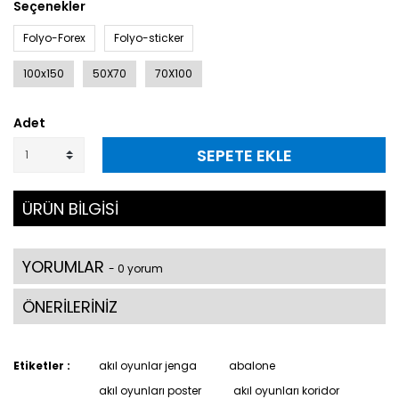
Seçenekler
Folyo-Forex
Folyo-sticker
100x150
50X70
70X100
Adet
SEPETE EKLE
ÜRÜN BİLGİSİ
YORUMLAR
- 0 yorum
ÖNERİLERİNİZ
Etiketler :
akıl oyunlar jenga
abalone
akıl oyunları poster
akıl oyunları koridor